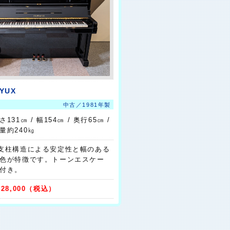
YUX
中古／1981年製
さ131㎝ / 幅154㎝ / 奥行65㎝ /
量約240㎏
支柱構造による安定性と幅のある
色が特徴です。トーンエスケー
付き。
528,000（税込）