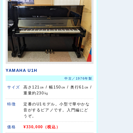
YAMAHA U1H
中古／1976年製
サイズ
高さ121㎝ / 幅150㎝ / 奥行61㎝ /
重量約230㎏
特徴
定番のU1モデル。小型で華やかな
音がするピアノです。入門編にど
うぞ。
価格
¥330,000（税込）