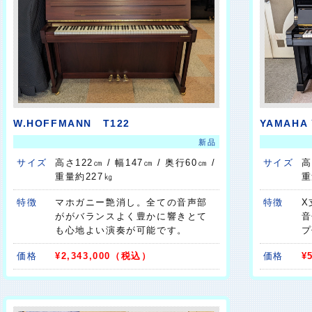
W.HOFFMANN T122
YAMAHA 
新品
サイズ
高さ122㎝ / 幅147㎝ / 奥行60㎝ /
サイズ
高
重量約227㎏
重
特徴
マホガニー艶消し。全ての音声部
特徴
X
ががバランスよく豊かに響きとて
音
も心地よい演奏が可能です。
プ
価格
¥2,343,000（税込）
価格
¥